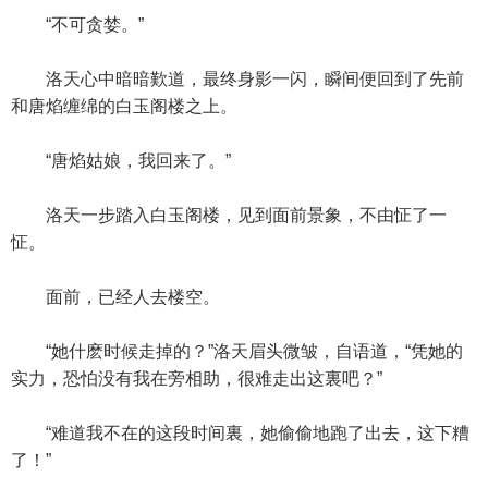
“不可贪婪。”
洛天心中暗暗歎道，最终身影一闪，瞬间便回到了先前
和唐焰缠绵的白玉阁楼之上。
“唐焰姑娘，我回来了。”
洛天一步踏入白玉阁楼，见到面前景象，不由怔了一
怔。
面前，已经人去楼空。
“她什麽时候走掉的？”洛天眉头微皱，自语道，“凭她的
实力，恐怕没有我在旁相助，很难走出这裏吧？”
“难道我不在的这段时间裏，她偷偷地跑了出去，这下糟
了！”