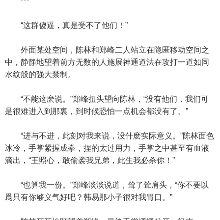
***
“这群傻逼，真是受不了他们！”
外面某处空间，陈林和郑峰二人站立在隐匿移动空间之
中，静静地望着前方无数的人施展神通道法在攻打一道如同
水纹般的强大禁制。
“不能这麽说。”郑峰扭头望向陈林，“没有他们，我们可
是很难进入到那裏，到时候恐怕一点机会都没有了。”
“进与不进，此刻对我来说，没什麽实际意义。”陈林面色
冰冷，手掌紧握成拳，捏的太过用力，手掌之中甚至有血液
滴出，“王照心，敢偷袭我兄弟，此生我必杀你！”
“也算我一份。”郑峰淡淡说道，耸了耸肩头，“你不要以
爲只有你够义气好吧？韩易那小子很对我胃口。”