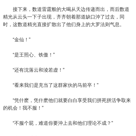
接下来，数道雷霆般的大喝从天边传递而出，而后数道
精光从云头一下子出现，齐齐朝着那道缺口沖了过去，同
时，这数道精光直接扩散出了他们身上的大罗法则气息。
“金仙！”
“是王照心、铁傲！”
“还有沈落云和淩若虚！”
“看来我们是充当了这群家伙的马前卒！”
“凭什麽，凭什麽他们就要白白享受我们拼死拼活争取来
的机会！我不服！”
“不服个屁，难道你要沖上去和他们理论不成？”