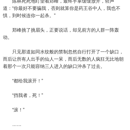
陈林死死地盯望着郑峰，最终手掌缓缓放开，轻声
道：“你最好不要骗我，否则就算你是药王谷中人，我也不
惧，到时候连你一起杀。”
郑峰挑了挑眉头，正要说话，却见前方的人群一阵轰
动。
只见那道如同水纹般的禁制忽然自行打开了一个缺口，
而后让所有人出手的仙人一呆，而后无数的人疯狂无比地朝
着那个一次只能容纳三人进入的缺口沖杀了过去。
“都给我滚开！”
“挡我者，死！”
“滚！”
……