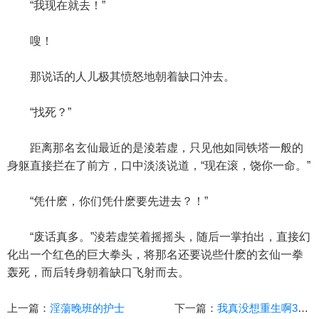
“我现在就去！”
嗖！
那说话的人儿极其愤怒地朝着缺口沖去。
“找死？”
距离那名玄仙最近的是淩若虚，只见他如同铁塔一般的
身躯直接拦在了前方，口中淡淡说道，“现在滚，饶你一命。”
“凭什麽，你们凭什麽要先进去？！”
“废话真多。”淩若虚笑着摇摇头，随后一掌拍出，直接幻
化出一个红色的巨大拳头，将那名还要说些什麽的玄仙一拳
轰死，而后转身朝着缺口飞射而去。
上一篇：
淫蕩晚班的护士
下一篇：
我真没想重生啊381-382