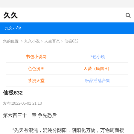
九久小说
您的位置
九久小说
人生百态
仙极632
书包小说网
7色小说
色色漫画
囚爱（民国H）
禁漫天堂
极品淫乱合集
仙极632
发布:2022-05-01 21:10
第六百三十二章 争先恐后
“先天有混沌，混沌分阴阳，阴阳化万物，万物周而複