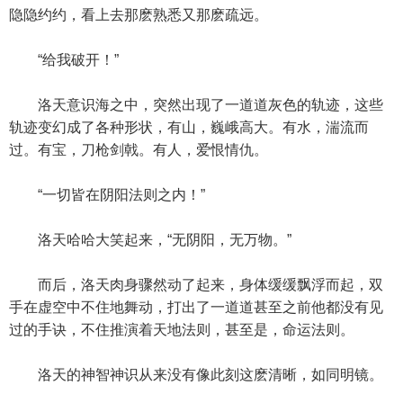
隐隐约约，看上去那麽熟悉又那麽疏远。
“给我破开！”
洛天意识海之中，突然出现了一道道灰色的轨迹，这些
轨迹变幻成了各种形状，有山，巍峨高大。有水，湍流而
过。有宝，刀枪剑戟。有人，爱恨情仇。
“一切皆在阴阳法则之内！”
洛天哈哈大笑起来，“无阴阳，无万物。”
而后，洛天肉身骤然动了起来，身体缓缓飘浮而起，双
手在虚空中不住地舞动，打出了一道道甚至之前他都没有见
过的手诀，不住推演着天地法则，甚至是，命运法则。
洛天的神智神识从来没有像此刻这麽清晰，如同明镜。