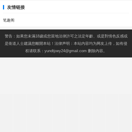
友情链接
笔趣阁
警告：如果您未滿18歲或您當地法律許可之法定年齡、或是對情色反感或
是衛道人士建議您離開本站！法律声明：本站内容均为网友上传，如有侵
权请联系：
yundtjoey24@gmail.com
删除内容。