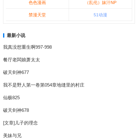
色色漫画
（乱伦）妹汁NP
禁漫天堂
51动漫
最新小说
我真没想重生啊997-998
餐厅老闆娘萧太太
破天剑神677
我不是野人第一卷第054章地缝里的村庄
仙极825
破天剑神678
[文章]儿子的理念
美妹与兄