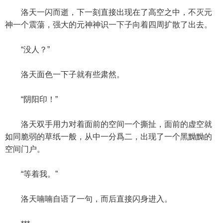
洛天一闪而逝，下一刻直接出现在了高空之中，不灭元
神一个震蕩，强大的元神神识一下子向着四周扩散了出去。
“没人？”
洛天面色一下子就有些肃然。
“阴阳印！”
洛天双手用力对着面前的空间一个撕扯，面前的虚空就
如同脆弱的草纸一般，从中一分爲二，出现了一个黑黝黝的
空间门户。
“等着我。”
洛天喃喃自语了一句，而后直接闪身进入。