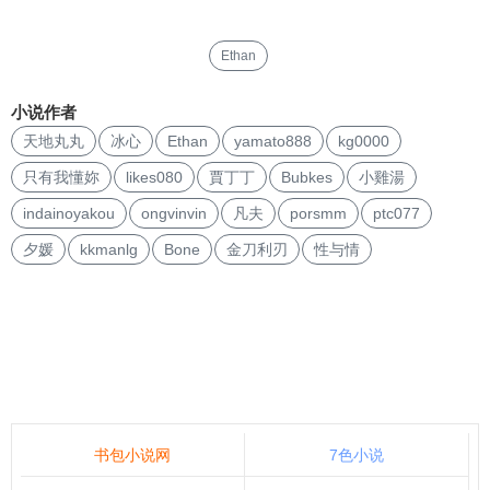
Ethan
小说作者
天地丸丸
冰心
Ethan
yamato888
kg0000
只有我懂妳
likes080
賈丁丁
Bubkes
小雞湯
indainoyakou
ongvinvin
凡夫
porsmm
ptc077
夕媛
kkmanlg
Bone
金刀利刃
性与情
书包小说网
7色小说