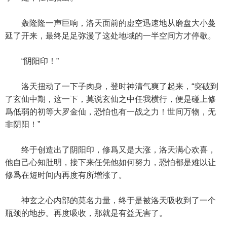
轰隆隆一声巨响，洛天面前的虚空迅速地从磨盘大小蔓
延了开来，最终足足弥漫了这处地域的一半空间方才停歇。
“阴阳印！”
洛天扭动了一下子肉身，登时神清气爽了起来，“突破到
了玄仙中期，这一下，莫说玄仙之中任我横行，便是碰上修
爲低弱的初等大罗金仙，恐怕也有一战之力！世间万物，无
非阴阳！”
终于创造出了阴阳印，修爲又是大涨，洛天满心欢喜，
他自己心知肚明，接下来任凭他如何努力，恐怕都是难以让
修爲在短时间内再度有所增涨了。
神玄之心内部的莫名力量，终于是被洛天吸收到了一个
瓶颈的地步。再度吸收，那就是有益无害了。