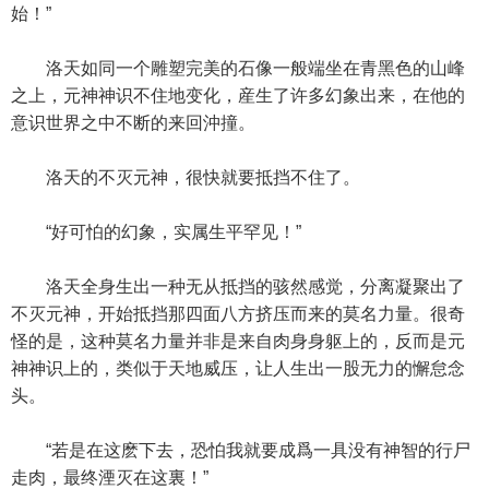
始！”
洛天如同一个雕塑完美的石像一般端坐在青黑色的山峰
之上，元神神识不住地变化，産生了许多幻象出来，在他的
意识世界之中不断的来回沖撞。
洛天的不灭元神，很快就要抵挡不住了。
“好可怕的幻象，实属生平罕见！”
洛天全身生出一种无从抵挡的骇然感觉，分离凝聚出了
不灭元神，开始抵挡那四面八方挤压而来的莫名力量。很奇
怪的是，这种莫名力量并非是来自肉身身躯上的，反而是元
神神识上的，类似于天地威压，让人生出一股无力的懈怠念
头。
“若是在这麽下去，恐怕我就要成爲一具没有神智的行尸
走肉，最终湮灭在这裏！”