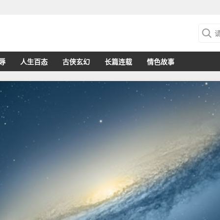
辱
人生百态
古侠玄幻
长篇连载
情色故事