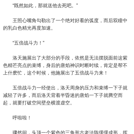
“既然如此，那就送他去死吧。”
王照心嘴角勾勒出了一个绝对好看的弧度，而后双瞳中
的乳白色精光再度加速。
“五倍战斗力！”
洛天施展出了大部分的手段，依然是无法摆脱面前这紫
色精芒亮点的束缚，身后的唐焰神识时断时续，肯定是帮不
上什麽忙，这个时候，他施展出了五倍战斗力来！
五倍战斗力一经使出，洛天周身的压力和束缚一下子就
减轻了许多，而后洛天背着半昏迷的唐焰一下子就腾空而
起，就要打破空间壁垒横渡虚空。
呼啦啦！
骤然间，头顶一个紫色的三角形古老法阵缓缓成形，挥