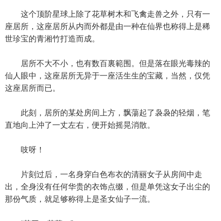
这个顶阶星球上除了花草树木和飞禽走兽之外，只有一
座居所，这座居所从内而外都是由一种在仙界也称得上是稀
世珍宝的青湘竹打造而成。
居所不大不小，也有数百裏範围。但是落在眼光毒辣的
仙人眼中，这座居所无异于一座活生生的宝藏，当然，仅凭
这座居所而已。
此刻，居所的某处房间上方，飘蕩起了袅袅的轻烟，笔
直地向上沖了一丈左右，便开始摇晃消散。
吱呀！
片刻过后，一名身穿白色布衣的清丽女子从房间中走
出，全身没有任何华贵的衣饰点缀，但是单凭这女子出尘的
那份气质，就足够称得上是圣女仙子一流。