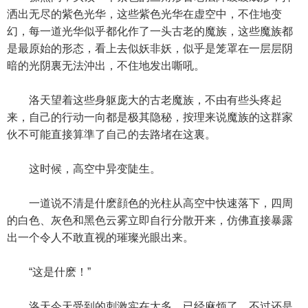
洒出无尽的紫色光华，这些紫色光华在虚空中，不住地变
幻，每一道光华似乎都化作了一头古老的魔族，这些魔族都
是最原始的形态，看上去似妖非妖，似乎是笼罩在一层层阴
暗的光阴裏无法沖出，不住地发出嘶吼。
洛天望着这些身躯庞大的古老魔族，不由有些头疼起
来，自己的行动一向都是极其隐秘，按理来说魔族的这群家
伙不可能直接算準了自己的去路堵在这裏。
这时候，高空中异变陡生。
一道说不清是什麽顔色的光柱从高空中快速落下，四周
的白色、灰色和黑色云雾立即自行分散开来，仿佛直接暴露
出一个令人不敢直视的璀璨光眼出来。
“这是什麽！”
洛天今天受到的刺激实在太多，已经麻烦了，不过还是