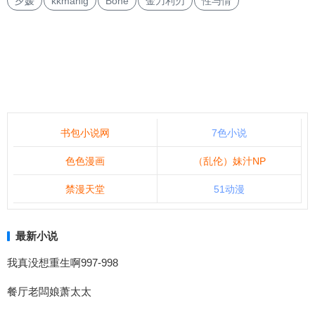
夕媛
kkmanlg
Bone
金刀利刃
性与情
书包小说网
7色小说
色色漫画
（乱伦）妹汁NP
禁漫天堂
51动漫
最新小说
我真没想重生啊997-998
餐厅老闆娘萧太太