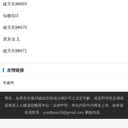
破天剑神669
仙极823
破天剑神670
房东女儿
破天剑神671
友情链接
笔趣阁
警告：如果您未滿18歲或您當地法律許可之法定年齡、或是對情色反感或
是衛道人士建議您離開本站！法律声明：本站内容均为网友上传，如有侵
权请联系：
yundtjoey24@gmail.com
删除内容。