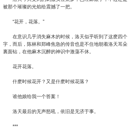
被那个璀璨的光焰给震撼了一把。
“花开，花落。”
在意识几乎消失麻木的时候，洛天似乎听到了这麽四个
字，而后，陈林和郑峰焦急的传音也是不住地朝着洛天耳朵
裏面钻，在他麻木沉醉的神识中激蕩不休。
花开花落。
什麽时候花开？又是什麽时候花落？
谁他娘给我一个答案！
洛天最后的无声怒吼，依旧是无济于事。
***