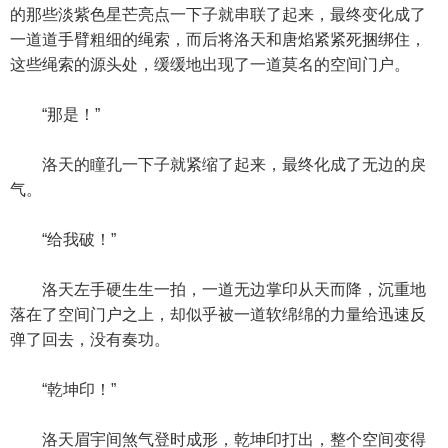
的那些淡紫色星芒亮点一下子就串联了起来，最终变化成了
一道道手臂粗细的绳索，而后将洛天和唐焰紧紧死捆绑住，
这些绳索的源头处，缓缓地出现了一道莫名的空间门户。
“那是！”
洛天的瞳孔一下子就紧缩了起来，最终化成了无边的戾
气。
“给我破！”
洛天左手硬生生一拍，一道无边掌印从天而降，沉重地
落在了空间门户之上，却似乎被一道软绵绵的力量给迅速反
弹了回去，没有奏功。
“乾坤印！”
洛天眉宇间煞气登时成形，乾坤印打出，整个空间变得