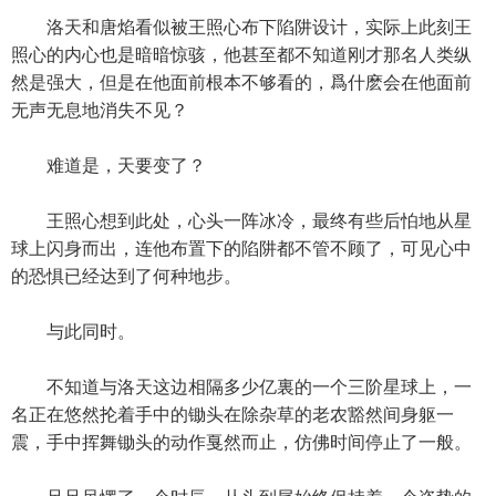
洛天和唐焰看似被王照心布下陷阱设计，实际上此刻王
照心的内心也是暗暗惊骇，他甚至都不知道刚才那名人类纵
然是强大，但是在他面前根本不够看的，爲什麽会在他面前
无声无息地消失不见？
难道是，天要变了？
王照心想到此处，心头一阵冰冷，最终有些后怕地从星
球上闪身而出，连他布置下的陷阱都不管不顾了，可见心中
的恐惧已经达到了何种地步。
与此同时。
不知道与洛天这边相隔多少亿裏的一个三阶星球上，一
名正在悠然抡着手中的锄头在除杂草的老农豁然间身躯一
震，手中挥舞锄头的动作戛然而止，仿佛时间停止了一般。