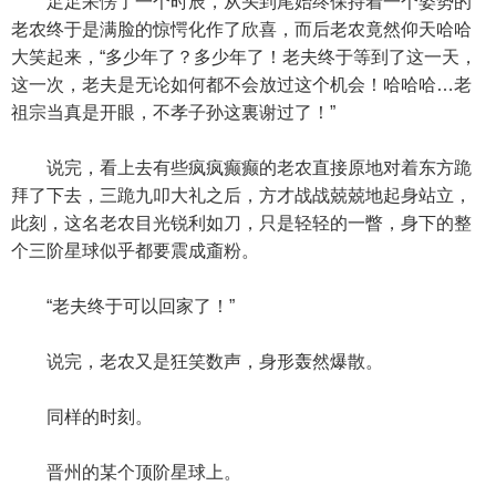
足足呆愣了一个时辰，从头到尾始终保持着一个姿势的
老农终于是满脸的惊愕化作了欣喜，而后老农竟然仰天哈哈
大笑起来，“多少年了？多少年了！老夫终于等到了这一天，
这一次，老夫是无论如何都不会放过这个机会！哈哈哈…老
祖宗当真是开眼，不孝子孙这裏谢过了！”
说完，看上去有些疯疯癫癫的老农直接原地对着东方跪
拜了下去，三跪九叩大礼之后，方才战战兢兢地起身站立，
此刻，这名老农目光锐利如刀，只是轻轻的一瞥，身下的整
个三阶星球似乎都要震成齑粉。
“老夫终于可以回家了！”
说完，老农又是狂笑数声，身形轰然爆散。
同样的时刻。
晋州的某个顶阶星球上。