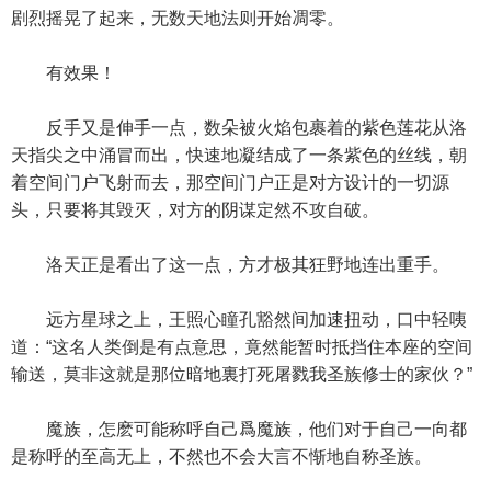
剧烈摇晃了起来，无数天地法则开始凋零。
有效果！
反手又是伸手一点，数朵被火焰包裹着的紫色莲花从洛
天指尖之中涌冒而出，快速地凝结成了一条紫色的丝线，朝
着空间门户飞射而去，那空间门户正是对方设计的一切源
头，只要将其毁灭，对方的阴谋定然不攻自破。
洛天正是看出了这一点，方才极其狂野地连出重手。
远方星球之上，王照心瞳孔豁然间加速扭动，口中轻咦
道：“这名人类倒是有点意思，竟然能暂时抵挡住本座的空间
输送，莫非这就是那位暗地裏打死屠戮我圣族修士的家伙？”
魔族，怎麽可能称呼自己爲魔族，他们对于自己一向都
是称呼的至高无上，不然也不会大言不惭地自称圣族。