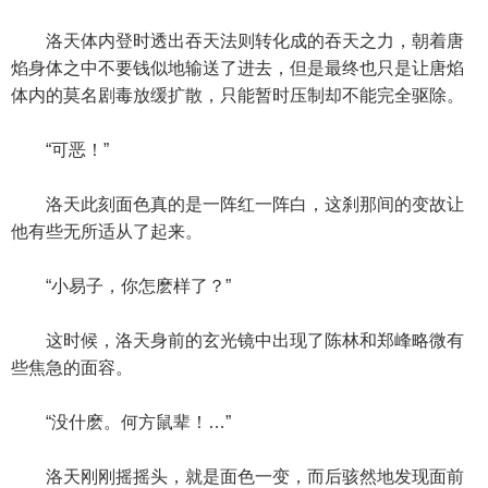
洛天体内登时透出吞天法则转化成的吞天之力，朝着唐
焰身体之中不要钱似地输送了进去，但是最终也只是让唐焰
体内的莫名剧毒放缓扩散，只能暂时压制却不能完全驱除。
“可恶！”
洛天此刻面色真的是一阵红一阵白，这刹那间的变故让
他有些无所适从了起来。
“小易子，你怎麽样了？”
这时候，洛天身前的玄光镜中出现了陈林和郑峰略微有
些焦急的面容。
“没什麽。何方鼠辈！…”
洛天刚刚摇摇头，就是面色一变，而后骇然地发现面前