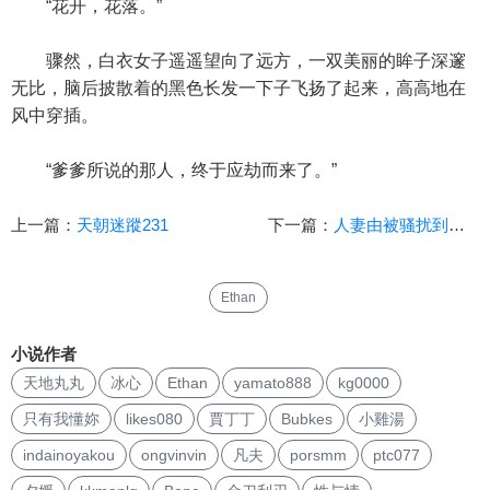
“花开，花落。”
骤然，白衣女子遥遥望向了远方，一双美丽的眸子深邃
无比，脑后披散着的黑色长发一下子飞扬了起来，高高地在
风中穿插。
“爹爹所说的那人，终于应劫而来了。”
上一篇：
天朝迷蹤231
下一篇：
人妻由被骚扰到侵犯
Ethan
小说作者
天地丸丸
冰心
Ethan
yamato888
kg0000
只有我懂妳
likes080
賈丁丁
Bubkes
小雞湯
indainoyakou
ongvinvin
凡夫
porsmm
ptc077